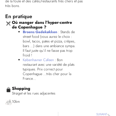
de la foule et des cafés/restaurants très chers et pas
très bons.
En pratique
Où manger dans l’hyper-centre
de Copenhague ?
Broens Gadekøkken
: Stands de
street food (vous aurez le choix :
bowl, tacos, pates et pizza, crêpes,
bars …) dans une ambiance sympa.
Il faut juste qu’il ne fasse pas trop
froid !
Københavner Cafeen
: Bon
restaurant avec une variété de plats
typiques. Prix correct pour
Copenhague …très cher pour la
France…
Shopping
Strøget et les rues adjacentes
10km
Su
SUIVANT