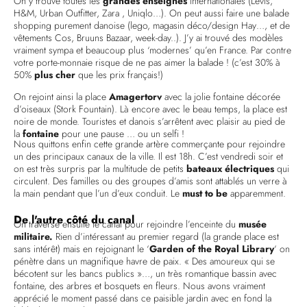
On y trouve toutes les
grandes enseignes
internationales (Levis,
H&M, Urban Outfitter, Zara , Uniqlo…). On peut aussi faire une balade
shopping purement danoise (lego, magasin déco/design Hay…, et de
vêtements Cos, Bruuns Bazaar, week-day..). J’y ai trouvé des modèles
vraiment sympa et beaucoup plus ‘modernes’ qu’en France. Par contre
votre porte-monnaie risque de ne pas aimer la balade ! (c’est 30% à
50%
plus cher
que les prix français!)
On rejoint ainsi la place
Amagertorv
avec la jolie fontaine décorée
d’oiseaux (Stork Fountain). Là encore avec le beau temps, la place est
noire de monde. Touristes et danois s’arrêtent avec plaisir au pied de
la
fontaine
pour une pause … ou un selfi !
Nous quittons enfin cette grande artère commerçante pour rejoindre
un des principaux canaux de la ville. Il est 18h. C’est vendredi soir et
on est très surpris par la multitude de petits
bateaux électriques
qui
circulent. Des familles ou des groupes d’amis sont attablés un verre à
la main pendant que l’un d’eux conduit. Le
must to be
apparemment.
De l'autre côté du canal
On traverse ensuite le canal pour rejoindre l’enceinte du
musée
militaire.
Rien d’intéressant au premier regard (la grande place est
sans intérêt) mais en rejoignant le ‘
Garden of the Royal Library
‘ on
pénètre dans un magnifique havre de paix. « Des amoureux qui se
bécotent sur les bancs publics »…, un très romantique bassin avec
fontaine, des arbres et bosquets en fleurs. Nous avons vraiment
apprécié le moment passé dans ce paisible jardin avec en fond la