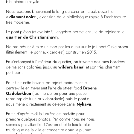
bibliothèque royale.
Nous passons brièvement le long du canal principal, devant le
«
diamant noir
« , extension
de la bibliothèque royale
à l’architecture
très moderne.
Le pont piéton (et cycliste !) Langebro permet ensuite de rejoindre le
quartier de Christianshavn
.
Ne pas hésiter à faire un stop par les quais sur le joli pont Cirkelbroen
(littéralement ‘le pont aux cercles’) construit en 2015.
En s’enfonçant à l’intérieur du quartier, on traverse des rues bordées
de maisons colorées jusqu’au
wilders kanal
et son très charmant
petit port.
Pour finir cette balade, on rejoint rapidement le
centre-ville en traversant l’aire de street food
Broens
Gadekøkken
( bonne option pour une pause
repas rapide à un prix abordable) puis le pont qui
nous mène directement au célèbre canal
Nyhavn
.
En fin d’après-midi la lumière est parfaite pour
prendre quelques photos. Par contre nous ne nous
sommes pas attardés. C’est en effet le lieu le plus
touristique de la ville et concentre donc la plupart